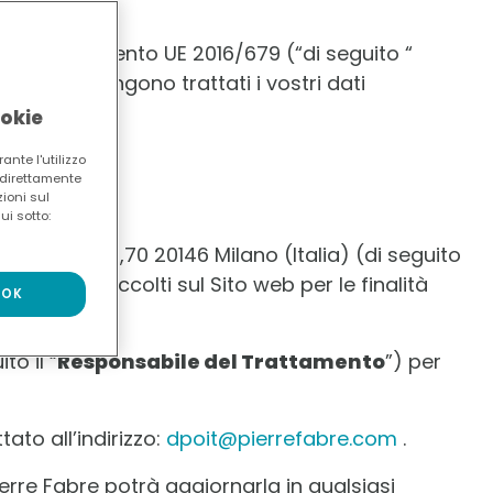
 del Regolamento UE 2016/679 (“di seguito “
b e come vengono trattati i vostri dati
ookie
ante l'utilizzo
e direttamente
zioni sul
ui sotto:
G.Washington ,70 20146 Milano (Italia) (di seguito
ro essere raccolti sul Sito web per le finalità
OK
to il “
Responsabile del Trattamento
”) per
ato all’indirizzo:
dpoit@pierrefabre.com
.
erre Fabre potrà aggiornarla in qualsiasi