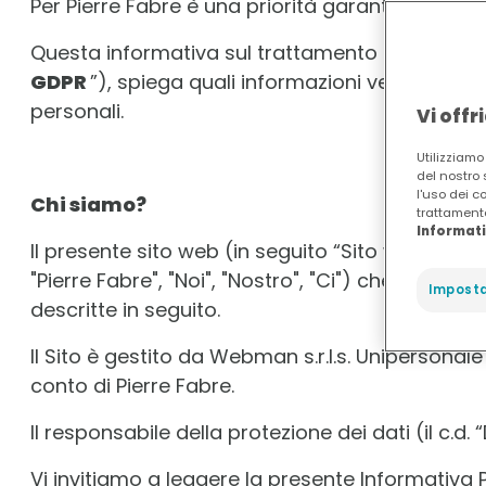
Per Pierre Fabre è una priorità garantire la prote
Questa informativa sul trattamento dei dati per
GDPR
”), spiega quali informazioni vengono racc
personali.
Vi offr
Utilizziamo
del nostro 
l'uso dei co
Chi siamo?
trattamento
Informati
Il presente sito web (in seguito “Sito web”) è di
"Pierre Fabre", "Noi", "Nostro", "Ci") che è il ti
Imposta
descritte in seguito.
Il Sito è gestito da Webman s.r.l.s. Unipersonale
conto di Pierre Fabre.
Il responsabile della protezione dei dati (il c.d
Vi invitiamo a leggere la presente Informativa