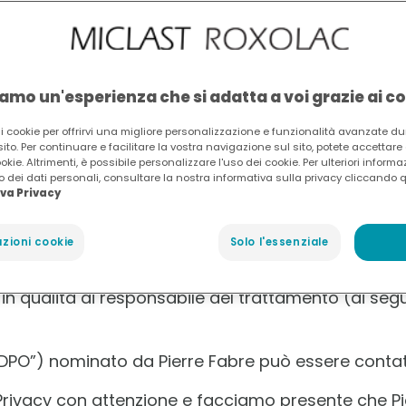
zione e la sicurezza dei dati dei propri utenti.
sonali (di seguito “Informativa Privacy”) ai sensi
olte quando visitate e utilizzate il nostro sito we
iamo un'esperienza che si adatta a voi grazie ai c
 i cookie per offrirvi una migliore personalizzazione e funzionalità avanzate dur
sito. Per continuare e facilitare la vostra navigazione sul sito, potete accettar
okie. Altrimenti, è possibile personalizzare l'uso dei cookie. Per ulteriori informa
 dei dati personali, consultare la nostra informativa sulla privacy cliccando q
va Privacy
 Pierre Fabre Italia S.p.A. con Unico Azionista, Via 
tolare del trattamento dei Dati personali che potrebbe
zioni cookie
Solo l'essenziale
 in qualità di responsabile del trattamento (di segui
. “DPO”) nominato da Pierre Fabre può essere contatt
 Privacy con attenzione e facciamo presente che Pi