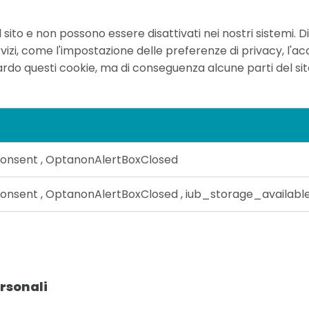
to e non possono essere disattivati ​​nei nostri sistemi. Di
vizi, come l'impostazione delle preferenze di privacy, l'ac
ardo questi cookie, ma di conseguenza alcune parti del si
onsent
,
OptanonAlertBoxClosed
onsent
,
OptanonAlertBoxClosed
,
iub_storage_availabl
rsonali